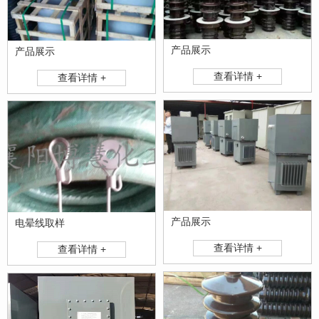
产品展示
产品展示
查看详情 +
查看详情 +
产品展示
电晕线取样
查看详情 +
查看详情 +