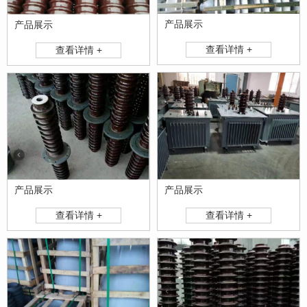
产品展示
产品展示
查看详情 +
查看详情 +
产品展示
产品展示
查看详情 +
查看详情 +